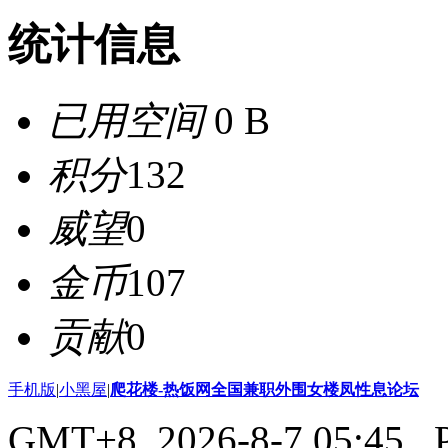
统计信息
已用空间
0 B
积分
132
威望
0
金币
107
贡献
0
手机版
|
小黑屋
|
爬花楼-热饭网全国兼职外围女楼凤性息论坛
GMT+8, 2026-8-7 05:45
, 