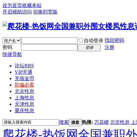
设为首页
收藏本站
开启辅助访问
切换到宽版
找回密码
自动登录
密码
注册
登录
快捷导航
论坛
BBS
VIP开通
充值金币
防骗必看
北京性息
上海性息
天津性息
重庆性息
搜索
热搜:
万花楼
北京性息
上
搜索
爬花楼-热饭网全国兼职