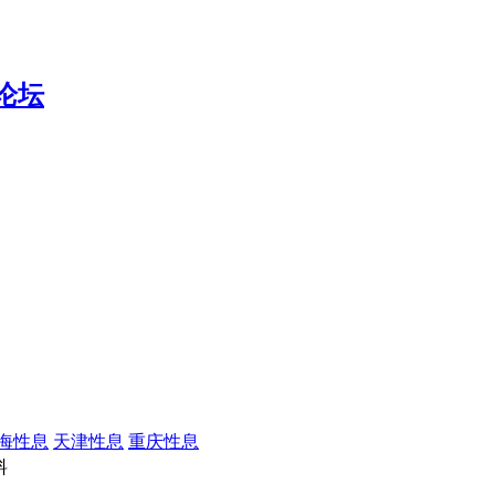
海性息
天津性息
重庆性息
料