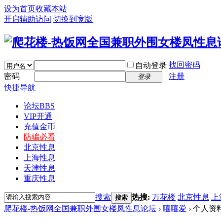
设为首页
收藏本站
开启辅助访问
切换到宽版
找回密码
自动登录
密码
注册
登录
快捷导航
论坛
BBS
VIP开通
充值金币
防骗必看
北京性息
上海性息
天津性息
重庆性息
搜索
热搜:
万花楼
北京性息
上
搜索
爬花楼-热饭网全国兼职外围女楼凤性息论坛
›
嘻嘻爱
›
个人资