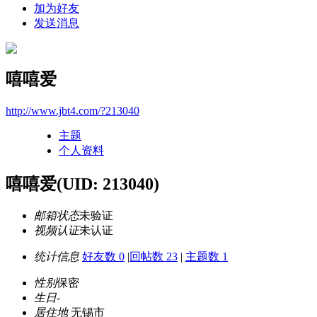
加为好友
发送消息
嘻嘻爱
http://www.jbt4.com/?213040
主题
个人资料
嘻嘻爱
(UID: 213040)
邮箱状态
未验证
视频认证
未认证
统计信息
好友数 0
|
回帖数 23
|
主题数 1
性别
保密
生日
-
居住地
无锡市