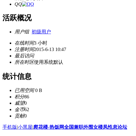
QQ
活跃概况
用户组
初级用户
在线时间
3 小时
注册时间
2015-6-13 10:47
最后访问
所在时区
使用系统默认
统计信息
已用空间
0 B
积分
86
威望
0
金币
62
贡献
0
手机版
|
小黑屋
|
爬花楼-热饭网全国兼职外围女楼凤性息论坛