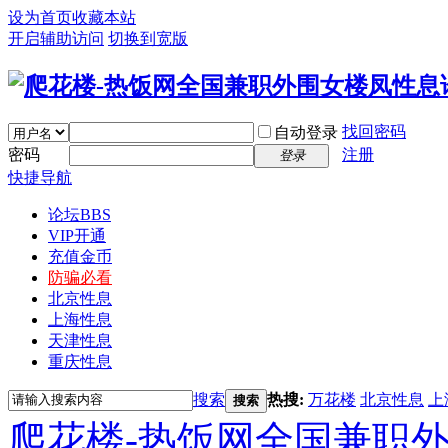
设为首页
收藏本站
开启辅助访问
切换到宽版
找回密码
自动登录
密码
注册
登录
快捷导航
论坛
BBS
VIP开通
充值金币
防骗必看
北京性息
上海性息
天津性息
重庆性息
搜索
热搜:
万花楼
北京性息
上
搜索
爬花楼-热饭网全国兼职