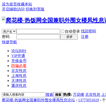
设为首页
收藏本站
开启辅助访问
切换到宽版
找回密码
自动登录
密码
注册
登录
快捷导航
论坛
BBS
VIP开通
充值金币
防骗必看
北京性息
上海性息
天津性息
重庆性息
搜索
热搜:
万花楼
北京性息
上
搜索
爬花楼-热饭网全国兼职外围女楼凤性息论坛
›
13775051619
›
个