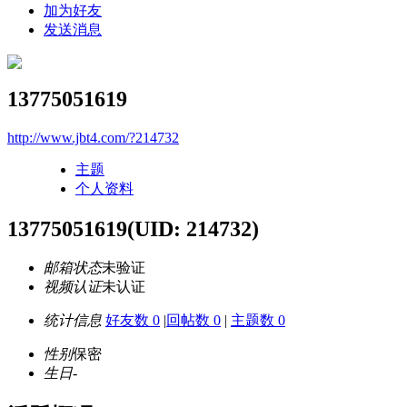
加为好友
发送消息
13775051619
http://www.jbt4.com/?214732
主题
个人资料
13775051619
(UID: 214732)
邮箱状态
未验证
视频认证
未认证
统计信息
好友数 0
|
回帖数 0
|
主题数 0
性别
保密
生日
-