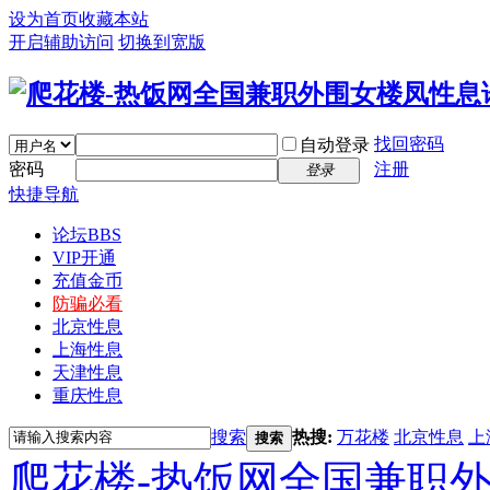
设为首页
收藏本站
开启辅助访问
切换到宽版
找回密码
自动登录
密码
注册
登录
快捷导航
论坛
BBS
VIP开通
充值金币
防骗必看
北京性息
上海性息
天津性息
重庆性息
搜索
热搜:
万花楼
北京性息
上
搜索
爬花楼-热饭网全国兼职