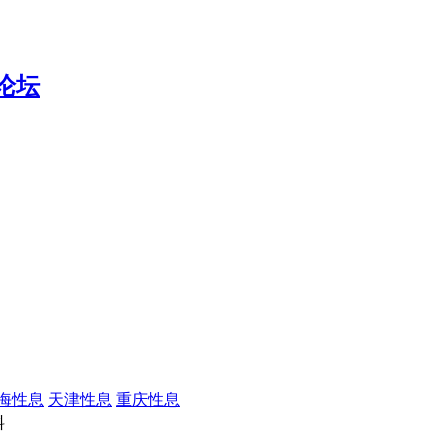
海性息
天津性息
重庆性息
料