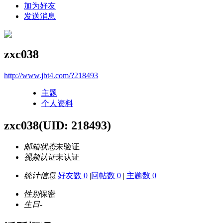
加为好友
发送消息
zxc038
http://www.jbt4.com/?218493
主题
个人资料
zxc038
(UID: 218493)
邮箱状态
未验证
视频认证
未认证
统计信息
好友数 0
|
回帖数 0
|
主题数 0
性别
保密
生日
-