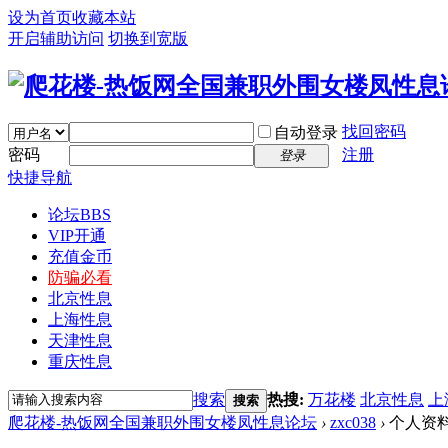
设为首页
收藏本站
开启辅助访问
切换到宽版
找回密码
自动登录
密码
注册
登录
快捷导航
论坛
BBS
VIP开通
充值金币
防骗必看
北京性息
上海性息
天津性息
重庆性息
搜索
热搜:
万花楼
北京性息
上
搜索
爬花楼-热饭网全国兼职外围女楼凤性息论坛
›
zxc038
›
个人资