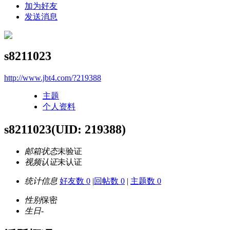
加为好友
发送消息
s8211023
http://www.jbt4.com/?219388
主题
个人资料
s8211023
(UID: 219388)
邮箱状态
未验证
视频认证
未认证
统计信息
好友数 0
|
回帖数 0
|
主题数 0
性别
保密
生日
-