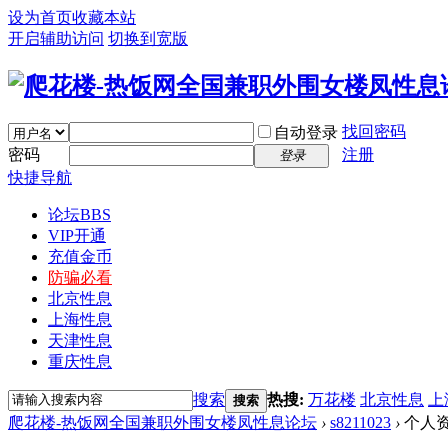
设为首页
收藏本站
开启辅助访问
切换到宽版
找回密码
自动登录
密码
注册
登录
快捷导航
论坛
BBS
VIP开通
充值金币
防骗必看
北京性息
上海性息
天津性息
重庆性息
搜索
热搜:
万花楼
北京性息
上
搜索
爬花楼-热饭网全国兼职外围女楼凤性息论坛
›
s8211023
›
个人