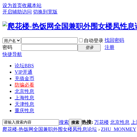
设为首页
收藏本站
开启辅助访问
切换到宽版
找回密码
自动登录
密码
注册
登录
快捷导航
论坛
BBS
VIP开通
充值金币
防骗必看
北京性息
上海性息
天津性息
重庆性息
搜索
热搜:
万花楼
北京性息
上
搜索
爬花楼-热饭网全国兼职外围女楼凤性息论坛
›
ZHU_MONMEY