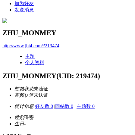
加为好友
发送消息
ZHU_MONMEY
http://www.jbt4.com/?219474
主题
个人资料
ZHU_MONMEY
(UID: 219474)
邮箱状态
未验证
视频认证
未认证
统计信息
好友数 0
|
回帖数 0
|
主题数 0
性别
保密
生日
-