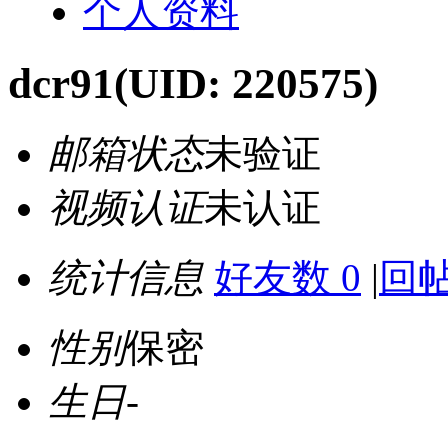
个人资料
dcr91
(UID: 220575)
邮箱状态
未验证
视频认证
未认证
统计信息
好友数 0
|
回帖
性别
保密
生日
-