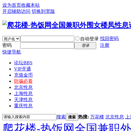
设为首页
收藏本站
开启辅助访问
切换到宽版
找回密码
自动登录
密码
注册
登录
快捷导航
论坛
BBS
VIP开通
充值金币
防骗必看
北京性息
上海性息
天津性息
重庆性息
搜索
热搜:
万花楼
北京性息
上
搜索
爬花楼-热饭网全国兼职