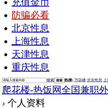
充值金币
防骗必看
北京性息
上海性息
天津性息
重庆性息
搜索
热搜:
万花楼
北京性息
上
搜索
爬花楼-热饭网全国兼职
›
个人资料