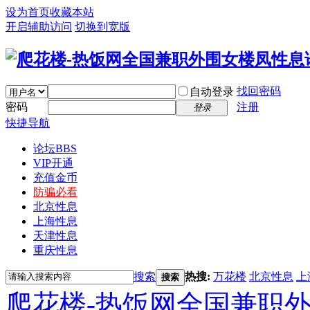
设为首页
收藏本站
开启辅助访问
切换到宽版
找回密码
自动登录
密码
注册
登录
快捷导航
论坛
BBS
VIP开通
充值金币
防骗必看
北京性息
上海性息
天津性息
重庆性息
搜索
热搜:
万花楼
北京性息
上
搜索
爬花楼-热饭网全国兼职