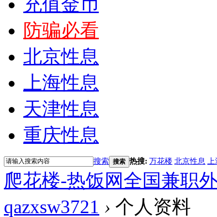
充值金币
防骗必看
北京性息
上海性息
天津性息
重庆性息
搜索
热搜:
万花楼
北京性息
上
搜索
爬花楼-热饭网全国兼职
qazxsw3721
›
个人资料