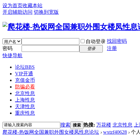
设为首页
收藏本站
开启辅助访问
切换到宽版
找回密码
自动登录
密码
注册
登录
快捷导航
论坛
BBS
VIP开通
充值金币
防骗必看
北京性息
上海性息
天津性息
重庆性息
搜索
热搜:
万花楼
北京性息
上
搜索
爬花楼-热饭网全国兼职外围女楼凤性息论坛
›
wxtzf40628
›
个