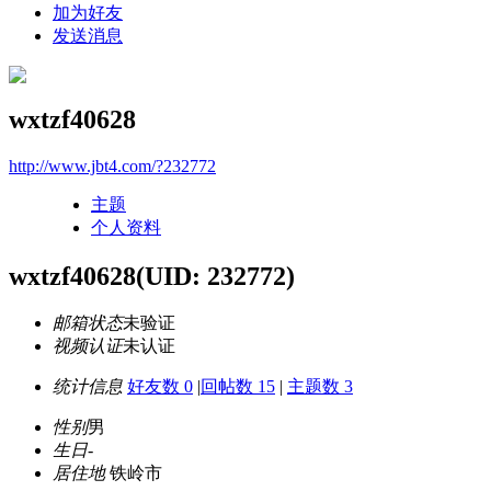
加为好友
发送消息
wxtzf40628
http://www.jbt4.com/?232772
主题
个人资料
wxtzf40628
(UID: 232772)
邮箱状态
未验证
视频认证
未认证
统计信息
好友数 0
|
回帖数 15
|
主题数 3
性别
男
生日
-
居住地
铁岭市