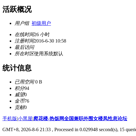
活跃概况
用户组
初级用户
在线时间
26 小时
注册时间
2016-6-30 10:58
最后访问
所在时区
使用系统默认
统计信息
已用空间
0 B
积分
94
威望
0
金币
76
贡献
0
手机版
|
小黑屋
|
爬花楼-热饭网全国兼职外围女楼凤性息论坛
GMT+8, 2026-8-6 21:33
, Processed in 0.029948 second(s), 15 querie