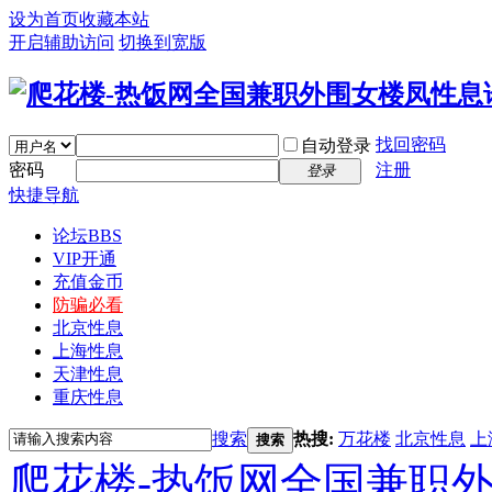
设为首页
收藏本站
开启辅助访问
切换到宽版
找回密码
自动登录
密码
注册
登录
快捷导航
论坛
BBS
VIP开通
充值金币
防骗必看
北京性息
上海性息
天津性息
重庆性息
搜索
热搜:
万花楼
北京性息
上
搜索
爬花楼-热饭网全国兼职