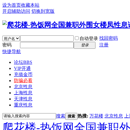
设为首页
收藏本站
开启辅助访问
切换到宽版
找回密码
自动登录
密码
注册
登录
快捷导航
论坛
BBS
VIP开通
充值金币
防骗必看
北京性息
上海性息
天津性息
重庆性息
搜索
热搜:
万花楼
北京性息
上
搜索
爬花楼-热饭网全国兼职