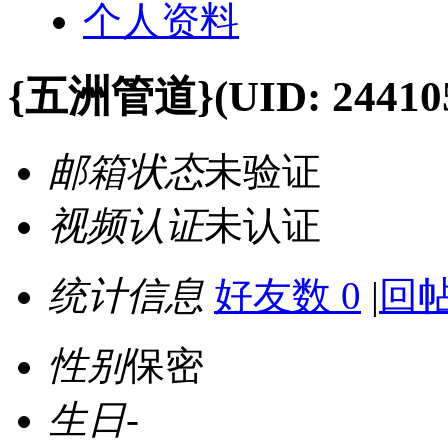
个人资料
{五洲管道}
(UID: 24410
邮箱状态
未验证
视频认证
未认证
统计信息
好友数 0
|
回帖
性别
保密
生日
-