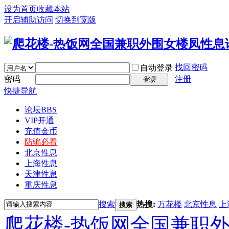
设为首页
收藏本站
开启辅助访问
切换到宽版
找回密码
自动登录
密码
注册
登录
快捷导航
论坛
BBS
VIP开通
充值金币
防骗必看
北京性息
上海性息
天津性息
重庆性息
搜索
热搜:
万花楼
北京性息
上
搜索
爬花楼-热饭网全国兼职