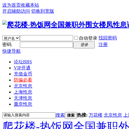
设为首页
收藏本站
开启辅助访问
切换到宽版
找回密码
自动登录
密码
注册
登录
快捷导航
论坛
BBS
VIP开通
充值金币
防骗必看
北京性息
上海性息
天津性息
重庆性息
搜索
热搜:
万花楼
北京性息
上
搜索
爬花楼-热饭网全国兼职