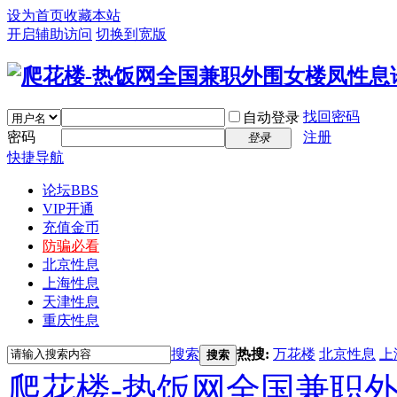
设为首页
收藏本站
开启辅助访问
切换到宽版
找回密码
自动登录
密码
注册
登录
快捷导航
论坛
BBS
VIP开通
充值金币
防骗必看
北京性息
上海性息
天津性息
重庆性息
搜索
热搜:
万花楼
北京性息
上
搜索
爬花楼-热饭网全国兼职