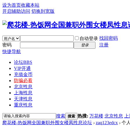
设为首页
收藏本站
开启辅助访问
切换到宽版
找回密码
自动登录
密码
注册
登录
快捷导航
论坛
BBS
VIP开通
充值金币
防骗必看
北京性息
上海性息
天津性息
重庆性息
搜索
热搜:
万花楼
北京性息
上
搜索
爬花楼-热饭网全国兼职外围女楼凤性息论坛
›
zaq123edcx
›
个