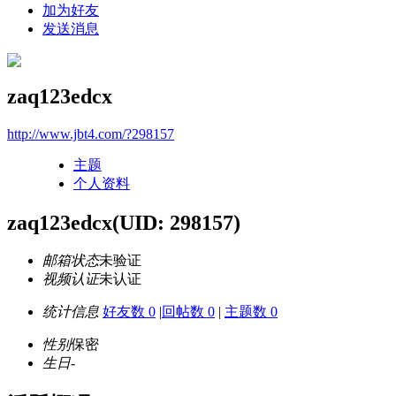
加为好友
发送消息
zaq123edcx
http://www.jbt4.com/?298157
主题
个人资料
zaq123edcx
(UID: 298157)
邮箱状态
未验证
视频认证
未认证
统计信息
好友数 0
|
回帖数 0
|
主题数 0
性别
保密
生日
-