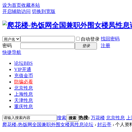
设为首页
收藏本站
开启辅助访问
切换到宽版
找回密码
自动登录
密码
注册
登录
快捷导航
论坛
BBS
VIP开通
充值金币
防骗必看
北京性息
上海性息
天津性息
重庆性息
搜索
热搜:
万花楼
北京性息
上
搜索
爬花楼-热饭网全国兼职外围女楼凤性息论坛
›
封云亭
›
个人资