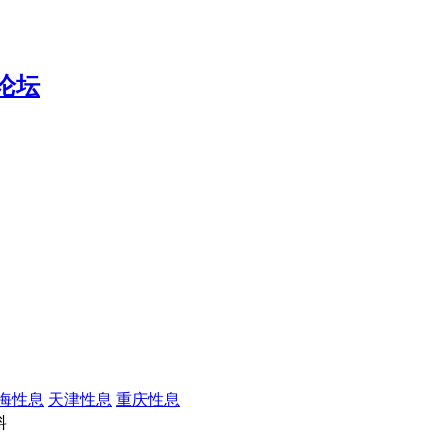
海性息
天津性息
重庆性息
料