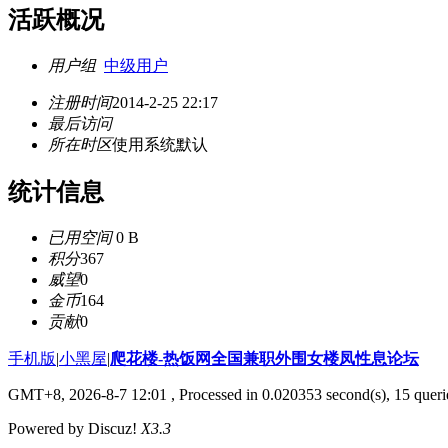
活跃概况
用户组
中级用户
注册时间
2014-2-25 22:17
最后访问
所在时区
使用系统默认
统计信息
已用空间
0 B
积分
367
威望
0
金币
164
贡献
0
手机版
|
小黑屋
|
爬花楼-热饭网全国兼职外围女楼凤性息论坛
GMT+8, 2026-8-7 12:01
, Processed in 0.020353 second(s), 15 querie
Powered by Discuz!
X3.3