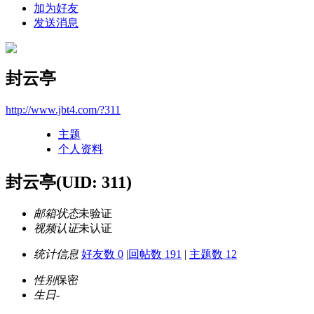
加为好友
发送消息
封云亭
http://www.jbt4.com/?311
主题
个人资料
封云亭
(UID: 311)
邮箱状态
未验证
视频认证
未认证
统计信息
好友数 0
|
回帖数 191
|
主题数 12
性别
保密
生日
-