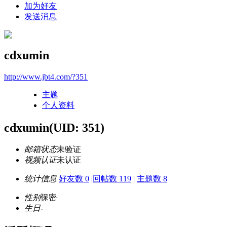
加为好友
发送消息
cdxumin
http://www.jbt4.com/?351
主题
个人资料
cdxumin
(UID: 351)
邮箱状态
未验证
视频认证
未认证
统计信息
好友数 0
|
回帖数 119
|
主题数 8
性别
保密
生日
-