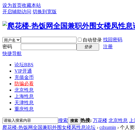
设为首页
收藏本站
开启辅助访问
切换到宽版
找回密码
自动登录
密码
注册
登录
快捷导航
论坛
BBS
VIP开通
充值金币
防骗必看
北京性息
上海性息
天津性息
重庆性息
搜索
热搜:
万花楼
北京性息
上
搜索
爬花楼-热饭网全国兼职外围女楼凤性息论坛
›
cdxumin
›
个人资