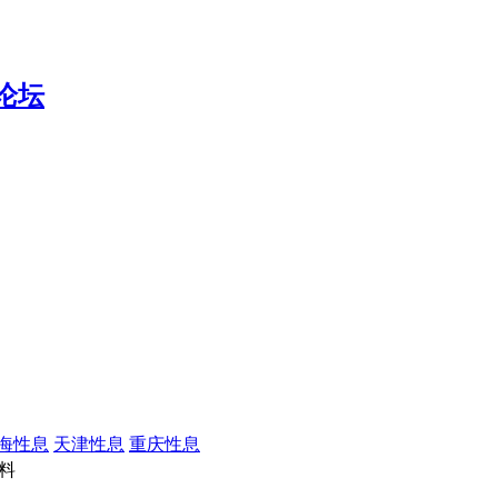
海性息
天津性息
重庆性息
料