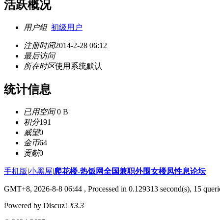
活跃概况
用户组
初级用户
注册时间
2014-2-28 06:12
最后访问
所在时区
使用系统默认
统计信息
已用空间
0 B
积分
191
威望
0
金币
64
贡献
0
手机版
|
小黑屋
|
爬花楼-热饭网全国兼职外围女楼凤性息论坛
GMT+8, 2026-8-8 06:44
, Processed in 0.129313 second(s), 15 querie
Powered by Discuz!
X3.3