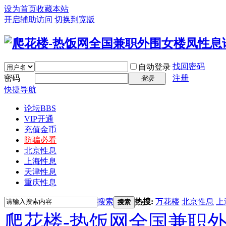
设为首页
收藏本站
开启辅助访问
切换到宽版
找回密码
自动登录
密码
注册
登录
快捷导航
论坛
BBS
VIP开通
充值金币
防骗必看
北京性息
上海性息
天津性息
重庆性息
搜索
热搜:
万花楼
北京性息
上
搜索
爬花楼-热饭网全国兼职