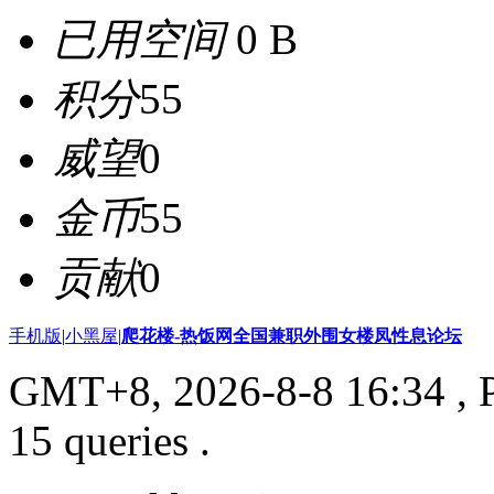
已用空间
0 B
积分
55
威望
0
金币
55
贡献
0
手机版
|
小黑屋
|
爬花楼-热饭网全国兼职外围女楼凤性息论坛
GMT+8, 2026-8-8 16:34
, 
15 queries .