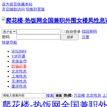
设为首页
收藏本站
开启辅助访问
切换到宽版
找回密码
自动登录
密码
注册
登录
快捷导航
论坛
BBS
VIP开通
充值金币
防骗必看
北京性息
上海性息
天津性息
重庆性息
搜索
热搜:
万花楼
北京性息
上
搜索
爬花楼-热饭网全国兼职