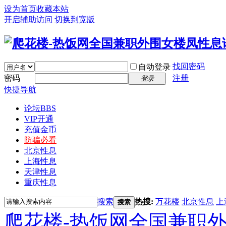
设为首页
收藏本站
开启辅助访问
切换到宽版
找回密码
自动登录
密码
注册
登录
快捷导航
论坛
BBS
VIP开通
充值金币
防骗必看
北京性息
上海性息
天津性息
重庆性息
搜索
热搜:
万花楼
北京性息
上
搜索
爬花楼-热饭网全国兼职