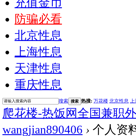
充值金币
防骗必看
北京性息
上海性息
天津性息
重庆性息
搜索
热搜:
万花楼
北京性息
上
搜索
爬花楼-热饭网全国兼职
wangjian890406
›
个人资