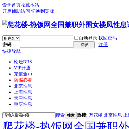
设为首页
收藏本站
开启辅助访问
切换到宽版
找回密码
自动登录
密码
注册
登录
快捷导航
论坛
BBS
VIP开通
充值金币
防骗必看
北京性息
上海性息
天津性息
重庆性息
搜索
热搜:
万花楼
北京性息
上
搜索
爬花楼-热饭网全国兼职