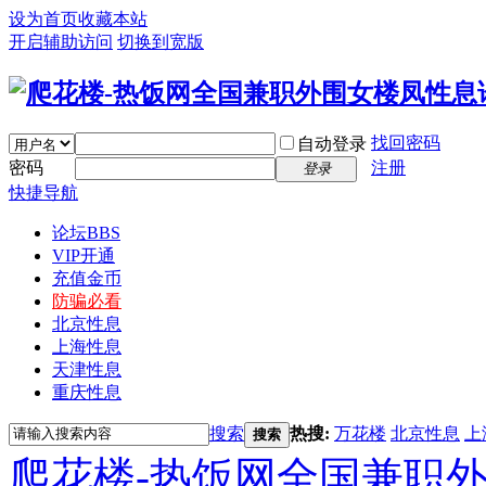
设为首页
收藏本站
开启辅助访问
切换到宽版
找回密码
自动登录
密码
注册
登录
快捷导航
论坛
BBS
VIP开通
充值金币
防骗必看
北京性息
上海性息
天津性息
重庆性息
搜索
热搜:
万花楼
北京性息
上
搜索
爬花楼-热饭网全国兼职