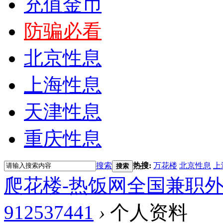
充值金币
防骗必看
北京性息
上海性息
天津性息
重庆性息
搜索
热搜:
万花楼
北京性息
上
搜索
爬花楼-热饭网全国兼职
912537441
›
个人资料