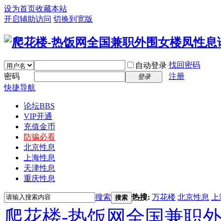
设为首页
收藏本站
开启辅助访问
切换到宽版
找回密码
自动登录
密码
注册
登录
快捷导航
论坛
BBS
VIP开通
充值金币
防骗必看
北京性息
上海性息
天津性息
重庆性息
搜索
热搜:
万花楼
北京性息
上
搜索
爬花楼-热饭网全国兼职