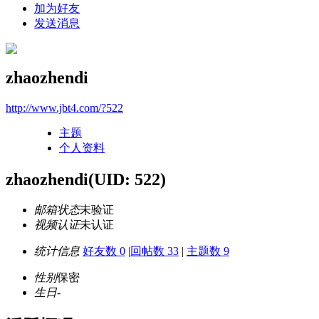
加为好友
发送消息
zhaozhendi
http://www.jbt4.com/?522
主题
个人资料
zhaozhendi
(UID: 522)
邮箱状态
未验证
视频认证
未认证
统计信息
好友数 0
|
回帖数 33
|
主题数 9
性别
保密
生日
-