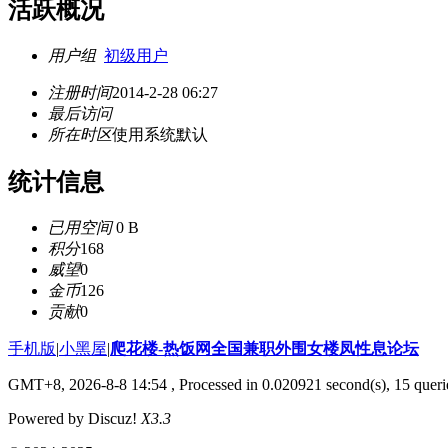
活跃概况
用户组
初级用户
注册时间
2014-2-28 06:27
最后访问
所在时区
使用系统默认
统计信息
已用空间
0 B
积分
168
威望
0
金币
126
贡献
0
手机版
|
小黑屋
|
爬花楼-热饭网全国兼职外围女楼凤性息论坛
GMT+8, 2026-8-8 14:54
, Processed in 0.020921 second(s), 15 querie
Powered by Discuz!
X3.3