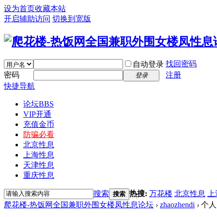
设为首页
收藏本站
开启辅助访问
切换到宽版
找回密码
自动登录
密码
注册
登录
快捷导航
论坛
BBS
VIP开通
充值金币
防骗必看
北京性息
上海性息
天津性息
重庆性息
搜索
热搜:
万花楼
北京性息
上
搜索
爬花楼-热饭网全国兼职外围女楼凤性息论坛
›
zhaozhendi
›
个人