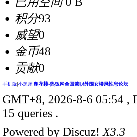
已用空间
0 B
积分
93
威望
0
金币
48
贡献
0
手机版
|
小黑屋
|
爬花楼-热饭网全国兼职外围女楼凤性息论坛
GMT+8, 2026-8-6 05:54
, 
15 queries .
Powered by Discuz!
X3.3