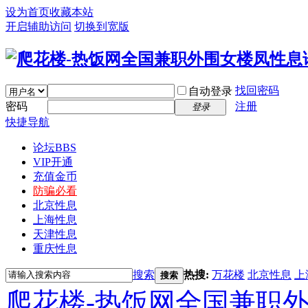
设为首页
收藏本站
开启辅助访问
切换到宽版
找回密码
自动登录
密码
注册
登录
快捷导航
论坛
BBS
VIP开通
充值金币
防骗必看
北京性息
上海性息
天津性息
重庆性息
搜索
热搜:
万花楼
北京性息
上
搜索
爬花楼-热饭网全国兼职