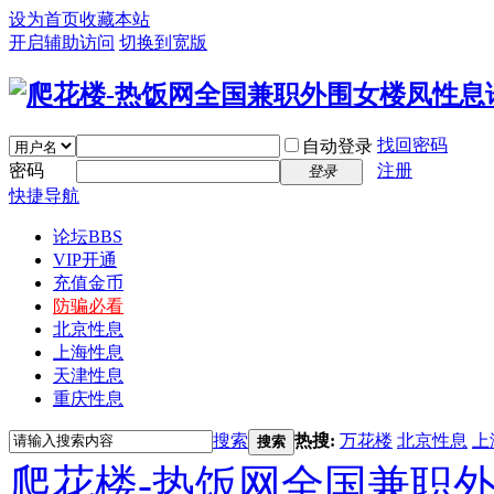
设为首页
收藏本站
开启辅助访问
切换到宽版
找回密码
自动登录
密码
注册
登录
快捷导航
论坛
BBS
VIP开通
充值金币
防骗必看
北京性息
上海性息
天津性息
重庆性息
搜索
热搜:
万花楼
北京性息
上
搜索
爬花楼-热饭网全国兼职