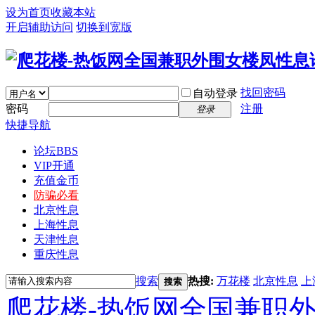
设为首页
收藏本站
开启辅助访问
切换到宽版
找回密码
自动登录
密码
注册
登录
快捷导航
论坛
BBS
VIP开通
充值金币
防骗必看
北京性息
上海性息
天津性息
重庆性息
搜索
热搜:
万花楼
北京性息
上
搜索
爬花楼-热饭网全国兼职