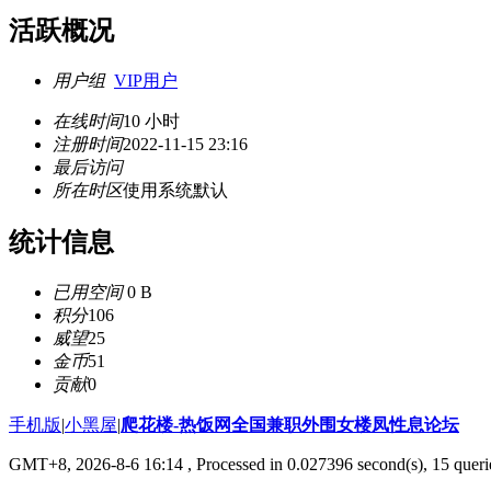
活跃概况
用户组
VIP用户
在线时间
10 小时
注册时间
2022-11-15 23:16
最后访问
所在时区
使用系统默认
统计信息
已用空间
0 B
积分
106
威望
25
金币
51
贡献
0
手机版
|
小黑屋
|
爬花楼-热饭网全国兼职外围女楼凤性息论坛
GMT+8, 2026-8-6 16:14
, Processed in 0.027396 second(s), 15 querie