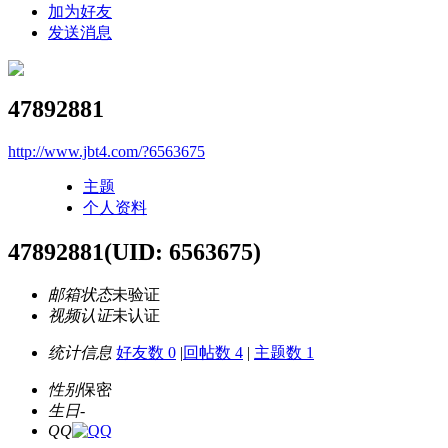
加为好友
发送消息
47892881
http://www.jbt4.com/?6563675
主题
个人资料
47892881
(UID: 6563675)
邮箱状态
未验证
视频认证
未认证
统计信息
好友数 0
|
回帖数 4
|
主题数 1
性别
保密
生日
-
QQ