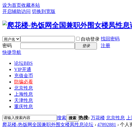
设为首页
收藏本站
开启辅助访问
切换到宽版
找回密码
自动登录
密码
注册
登录
快捷导航
论坛
BBS
VIP开通
充值金币
防骗必看
北京性息
上海性息
天津性息
重庆性息
搜索
热搜:
万花楼
北京性息
上
搜索
爬花楼-热饭网全国兼职外围女楼凤性息论坛
›
47892881
›
个人