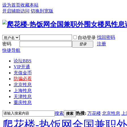
设为首页
收藏本站
开启辅助访问
切换到宽版
找回密码
自动登录
密码
注册
登录
快捷导航
论坛
BBS
VIP开通
充值金币
防骗必看
北京性息
上海性息
天津性息
重庆性息
搜索
热搜:
万花楼
北京性息
上
搜索
爬花楼-热饭网全国兼职