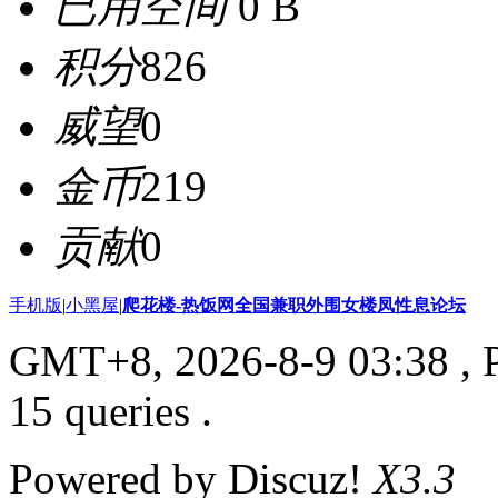
已用空间
0 B
积分
826
威望
0
金币
219
贡献
0
手机版
|
小黑屋
|
爬花楼-热饭网全国兼职外围女楼凤性息论坛
GMT+8, 2026-8-9 03:38
, 
15 queries .
Powered by Discuz!
X3.3