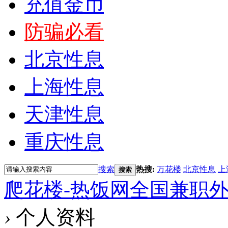
充值金币
防骗必看
北京性息
上海性息
天津性息
重庆性息
搜索
热搜:
万花楼
北京性息
上
搜索
爬花楼-热饭网全国兼职
›
个人资料