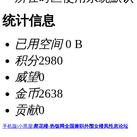
统计信息
已用空间
0 B
积分
2980
威望
0
金币
2638
贡献
0
手机版
|
小黑屋
|
爬花楼-热饭网全国兼职外围女楼凤性息论坛