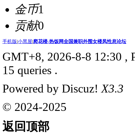
金币
1
贡献
0
手机版
|
小黑屋
|
爬花楼-热饭网全国兼职外围女楼凤性息论坛
GMT+8, 2026-8-8 12:30
, 
15 queries .
Powered by Discuz!
X3.3
© 2024-2025
返回顶部