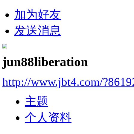
加为好友
发送消息
jun88liberation
http://www.jbt4.com/?861
主题
个人资料