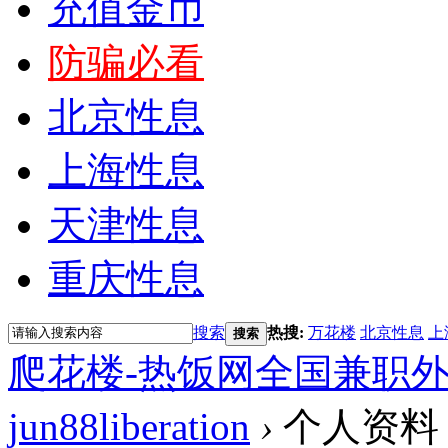
充值金币
防骗必看
北京性息
上海性息
天津性息
重庆性息
搜索
热搜:
万花楼
北京性息
上
搜索
爬花楼-热饭网全国兼职
jun88liberation
›
个人资料