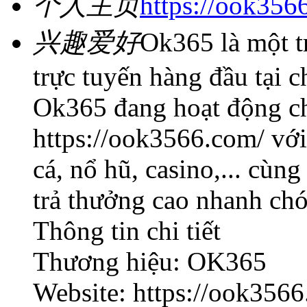
个人主页
https://ook356
兴趣爱好
Ok365 là một t
trực tuyến hàng đầu tại 
Ok365 đang hoạt động chí
https://ook3566.com/ với
cá, nổ hũ, casino,... cùn
trả thưởng cao nhanh ch
Thông tin chi tiết
Thương hiệu: OK365
Website: https://ook356