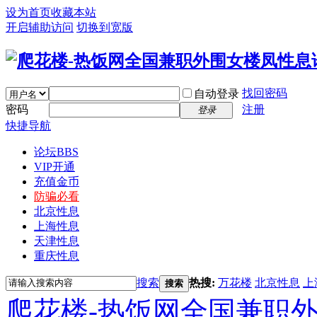
设为首页
收藏本站
开启辅助访问
切换到宽版
找回密码
自动登录
密码
注册
登录
快捷导航
论坛
BBS
VIP开通
充值金币
防骗必看
北京性息
上海性息
天津性息
重庆性息
搜索
热搜:
万花楼
北京性息
上
搜索
爬花楼-热饭网全国兼职