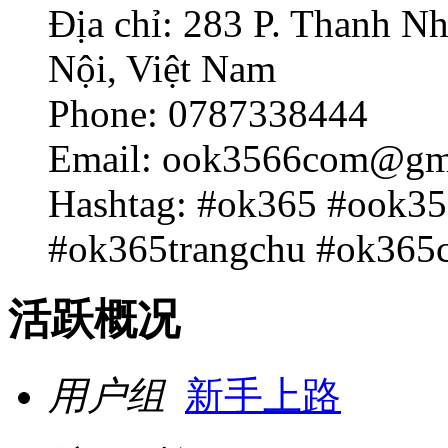
Địa chỉ: 283 P. Thanh N
Nội, Việt Nam
Phone: 0787338444
Email: ook3566com@gm
Hashtag: #ok365 #ook3
#ok365trangchu #ok365c
活跃概况
用户组
新手上路