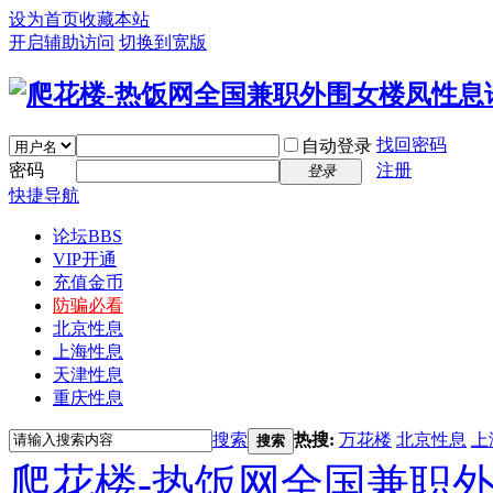
设为首页
收藏本站
开启辅助访问
切换到宽版
找回密码
自动登录
密码
注册
登录
快捷导航
论坛
BBS
VIP开通
充值金币
防骗必看
北京性息
上海性息
天津性息
重庆性息
搜索
热搜:
万花楼
北京性息
上
搜索
爬花楼-热饭网全国兼职