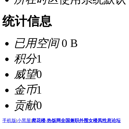
统计信息
已用空间
0 B
积分
1
威望
0
金币
1
贡献
0
手机版
|
小黑屋
|
爬花楼-热饭网全国兼职外围女楼凤性息论坛