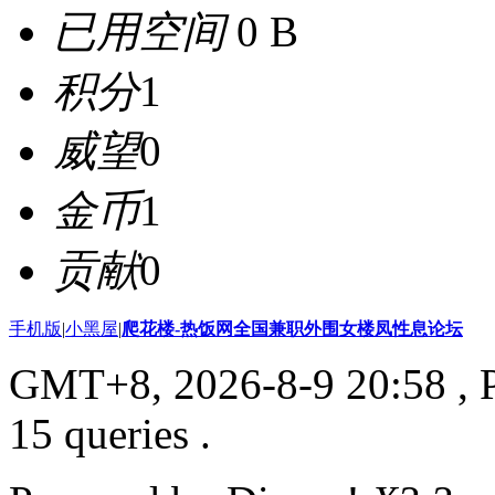
已用空间
0 B
积分
1
威望
0
金币
1
贡献
0
手机版
|
小黑屋
|
爬花楼-热饭网全国兼职外围女楼凤性息论坛
GMT+8, 2026-8-9 20:58
, 
15 queries .