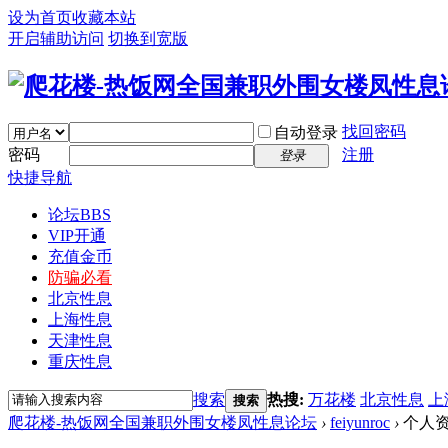
设为首页
收藏本站
开启辅助访问
切换到宽版
找回密码
自动登录
密码
注册
登录
快捷导航
论坛
BBS
VIP开通
充值金币
防骗必看
北京性息
上海性息
天津性息
重庆性息
搜索
热搜:
万花楼
北京性息
上
搜索
爬花楼-热饭网全国兼职外围女楼凤性息论坛
›
feiyunroc
›
个人