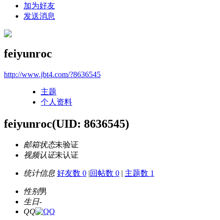
加为好友
发送消息
feiyunroc
http://www.jbt4.com/?8636545
主题
个人资料
feiyunroc
(UID: 8636545)
邮箱状态
未验证
视频认证
未认证
统计信息
好友数 0
|
回帖数 0
|
主题数 1
性别
男
生日
-
QQ