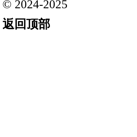
© 2024-2025
返回顶部