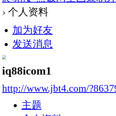
›
个人资料
加为好友
发送消息
iq88icom1
http://www.jbt4.com/?863
主题