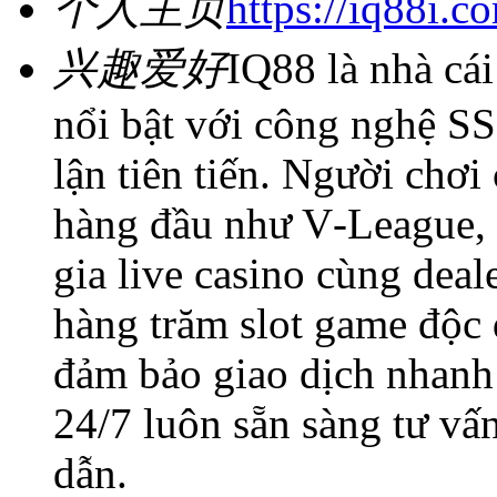
个人主页
https://iq88i.c
兴趣爱好
IQ88 là nhà cái
nổi bật với công nghệ SS
lận tiên tiến. Người chơi
hàng đầu như V‑League,
gia live casino cùng dea
hàng trăm slot game độc
đảm bảo giao dịch nhanh 
24/7 luôn sẵn sàng tư vấ
dẫn.