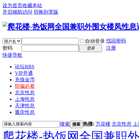
设为首页
收藏本站
开启辅助访问
切换到宽版
找回密码
自动登录
密码
注册
登录
快捷导航
论坛
BBS
VIP开通
充值金币
防骗必看
北京性息
上海性息
天津性息
重庆性息
搜索
热搜:
万花楼
北京性息
上
搜索
爬花楼-热饭网全国兼职