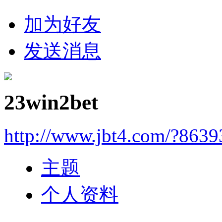
加为好友
发送消息
23win2bet
http://www.jbt4.com/?863
主题
个人资料