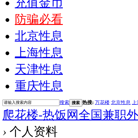
充值金币
防骗必看
北京性息
上海性息
天津性息
重庆性息
搜索
热搜:
万花楼
北京性息
上
搜索
爬花楼-热饭网全国兼职
›
个人资料