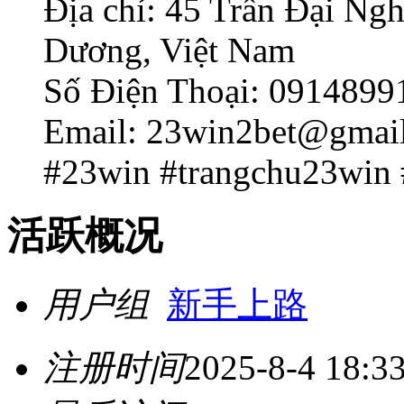
Địa chỉ: 45 Trần Đại Ng
Dương, Việt Nam
Số Điện Thoại: 0914899
Email: 23win2bet@gmai
#23win #trangchu23win 
活跃概况
用户组
新手上路
注册时间
2025-8-4 18:3