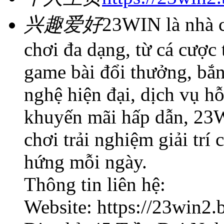
兴趣爱好
23WIN là nhà cá
chơi đa dạng, từ cá cược 
game bài đổi thưởng, bắn
nghệ hiện đại, dịch vụ h
khuyến mãi hấp dẫn, 23
chơi trải nghiệm giải tr
hứng mỗi ngày.
Thông tin liên hệ:
Website: https://23win2.b