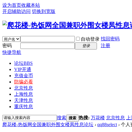
设为首页
收藏本站
开启辅助访问
切换到宽版
找回密码
自动登录
密码
注册
登录
快捷导航
论坛
BBS
VIP开通
充值金币
防骗必看
北京性息
上海性息
天津性息
重庆性息
搜索
热搜:
万花楼
北京性息
上
搜索
爬花楼-热饭网全国兼职外围女楼凤性息论坛
›
qq88select
›
个人