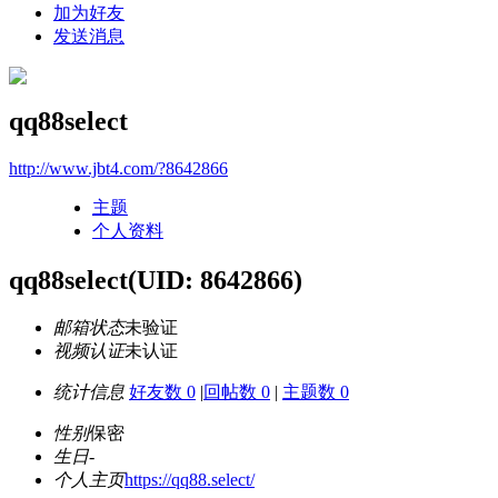
加为好友
发送消息
qq88select
http://www.jbt4.com/?8642866
主题
个人资料
qq88select
(UID: 8642866)
邮箱状态
未验证
视频认证
未认证
统计信息
好友数 0
|
回帖数 0
|
主题数 0
性别
保密
生日
-
个人主页
https://qq88.select/