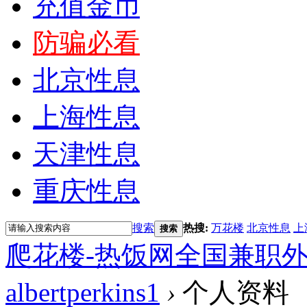
充值金币
防骗必看
北京性息
上海性息
天津性息
重庆性息
搜索
热搜:
万花楼
北京性息
上
搜索
爬花楼-热饭网全国兼职
albertperkins1
›
个人资料