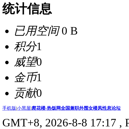
统计信息
已用空间
0 B
积分
1
威望
0
金币
1
贡献
0
手机版
|
小黑屋
|
爬花楼-热饭网全国兼职外围女楼凤性息论坛
GMT+8, 2026-8-8 17:17
, 