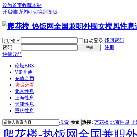
设为首页
收藏本站
开启辅助访问
切换到宽版
找回密码
自动登录
密码
注册
登录
快捷导航
论坛
BBS
VIP开通
充值金币
防骗必看
北京性息
上海性息
天津性息
重庆性息
搜索
热搜:
万花楼
北京性息
上
搜索
爬花楼-热饭网全国兼职