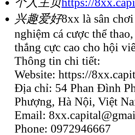
个人主页
https://8xx.capi
兴趣爱好
8xx là sân chơi
nghiệm cá cược thể thao, 
thắng cực cao cho hội vi
Thông tin chi tiết:
Website: https://8xx.capit
Địa chỉ: 54 Phan Đình 
Phượng, Hà Nội, Việt N
Email: 8xx.capital@gma
Phone: 0972946667