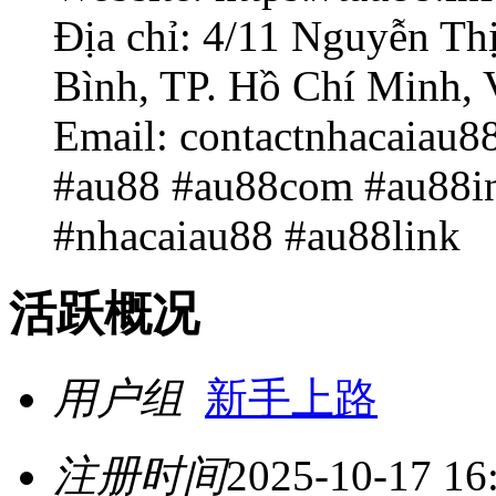
Địa chỉ: 4/11 Nguyễn Th
Bình, TP. Hồ Chí Minh, 
Email: contactnhacaiau
#au88 #au88com #au88i
#nhacaiau88 #au88link
活跃概况
用户组
新手上路
注册时间
2025-10-17 16