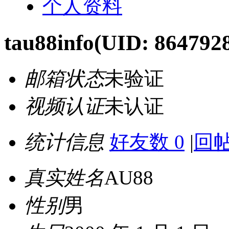
个人资料
tau88info
(UID: 864792
邮箱状态
未验证
视频认证
未认证
统计信息
好友数 0
|
回帖
真实姓名
AU88
性别
男