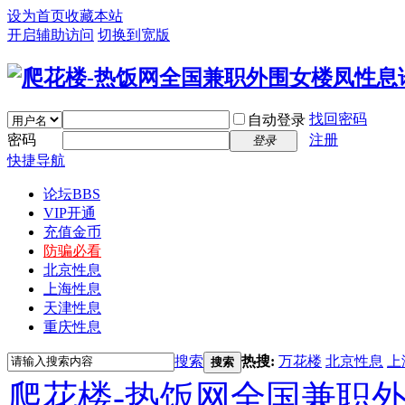
设为首页
收藏本站
开启辅助访问
切换到宽版
找回密码
自动登录
密码
注册
登录
快捷导航
论坛
BBS
VIP开通
充值金币
防骗必看
北京性息
上海性息
天津性息
重庆性息
搜索
热搜:
万花楼
北京性息
上
搜索
爬花楼-热饭网全国兼职