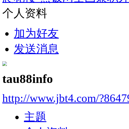
个人资料
加为好友
发送消息
tau88info
http://www.jbt4.com/?864
主题