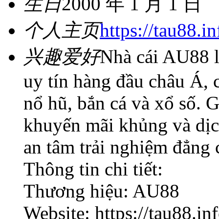
生日
2000 年 1 月 1 日
个人主页
https://tau88.in
兴趣爱好
Nhà cái AU88 l
uy tín hàng đầu châu Á, c
nổ hũ, bắn cá và xổ số. G
khuyến mãi khủng và dịc
an tâm trải nghiệm đẳng 
Thông tin chi tiết:
Thương hiệu: AU88
Website: https://tau88.inf