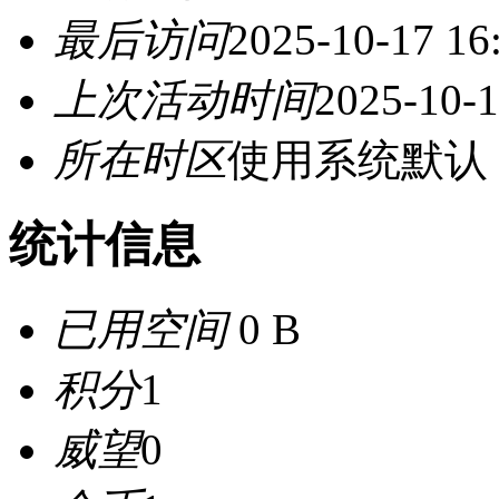
最后访问
2025-10-17 16
上次活动时间
2025-10-1
所在时区
使用系统默认
统计信息
已用空间
0 B
积分
1
威望
0