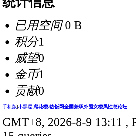
统计信息
已用空间
0 B
积分
1
威望
0
金币
1
贡献
0
手机版
|
小黑屋
|
爬花楼-热饭网全国兼职外围女楼凤性息论坛
GMT+8, 2026-8-9 13:11
, 
15 queries .