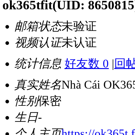
ok365tfit
(UID: 8650815
邮箱状态
未验证
视频认证
未认证
统计信息
好友数 0
|
回帖
真实姓名
Nhà Cái OK36
性别
保密
生日
-
个人主页
https://ok365t.f